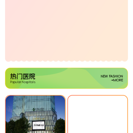
热门医院
NEW FASHION
MORE
Popular hospitals